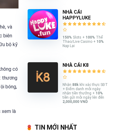
NHÀ CÁI
HAPPYLUKE
hè, và
c biên
150%
Slots +
100%
Thể
Thao/Live Casino +
10%
hữu bộ kỹ
Nạp Lại
NHÀ CÁI K8
 không có
ất thương
Nhận
88k
khi xác thực SĐT
đội bóng,
+ Điểm danh mỗi ngày
nhận tiền thưởng +
10%
tiền gửi mỗi ngày lên đến
2,000,000 VND
 xem là
TIN MỚI NHẤT