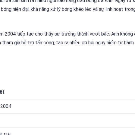
nơi đã sản sinh ra nhiều ngôi sao hàng đầu bóng đá Anh. Ngay từ k
bóng hiện đại, khả năng xử lý bóng khéo léo và sự linh hoạt trong
ăm 2004 tiếp tục cho thấy sự trưởng thành vượt bậc. Anh không 
ham gia hỗ trợ tấn công, tạo ra nhiều cơ hội nguy hiểm từ hành
iết
/2004
ệ trái