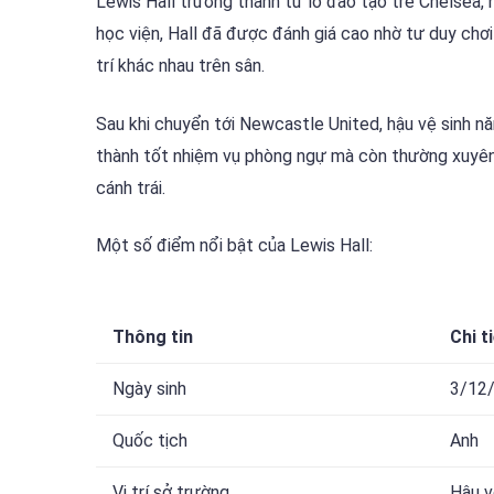
Lewis Hall trưởng thành từ lò đào tạo trẻ Chelsea, 
học viện, Hall đã được đánh giá cao nhờ tư duy chơi 
trí khác nhau trên sân.
Sau khi chuyển tới Newcastle United, hậu vệ sinh n
thành tốt nhiệm vụ phòng ngự mà còn thường xuyên t
cánh trái.
Một số điểm nổi bật của Lewis Hall:
Thông tin
Chi t
Ngày sinh
3/12
Quốc tịch
Anh
Vị trí sở trường
Hậu v