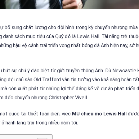
ự bổ sung chất lượng cho đội hình trong kỳ chuyển nhượng mùa 
g danh sách mục tiêu của Quỷ đỏ là Lewis Hall. Tài năng trẻ thuộ
ững hậu vệ cánh trái triển vọng nhất bóng đá Anh hiện nay, sở 
 hút sự chú ý đặc biệt từ giới truyền thông Anh. Dù Newcastle
 rằng đội chủ sân Old Trafford vẫn tin tưởng vào khả năng hoàn t
h mà còn xuất phát từ những lợi thế đáng kể về dự án phát triển 
iám đốc chuyển nhượng Christopher Vivell.
ột cuộc tái thiết toàn diện, việc
MU chiêu mộ Lewis Hall
được
ở hành lang trái trong nhiều năm tới.