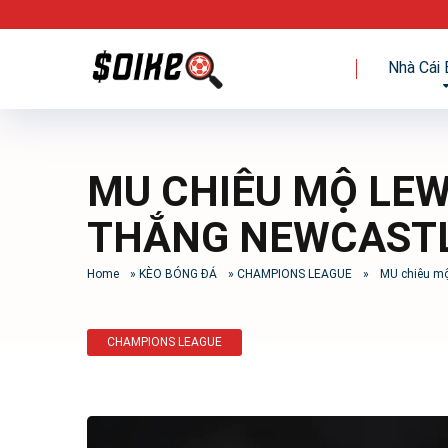
Nhà Cái
MU CHIÊU MỘ LEWI
THẮNG NEWCAST
Home
»
KÈO BÓNG ĐÁ
»
CHAMPIONS LEAGUE
»
MU chiêu mộ 
CHAMPIONS LEAGUE