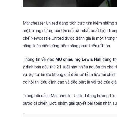
Manchester United đang tích cực tìm kiếm những s
một trong những cái tên nổi bật nhất xuất hiện tron
chế Newcastle United được đánh giá là một trong nh
năng toàn diện cùng tiềm năng phát triển rất lớn.
Thông tin về việc
MU chiêu mộ Lewis Hall
đang thu
ý định bán cầu thủ 21 tuổi này, nhiều nguồn tin cho
vụ. Sự tự tin đó không chỉ đến từ tiềm lực tài chín
cơ hội thi đấu đỉnh cao và đặc biệt là vai trò của g
Trong bối cảnh Manchester United đang hướng tới m
bước đi chiến lược nhằm giải quyết bài toán nhân sự 