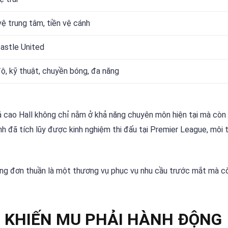
vệ trung tâm, tiền vệ cánh
stle United
ộ, kỹ thuật, chuyền bóng, đa năng
á cao Hall không chỉ nằm ở khả năng chuyên môn hiện tại mà còn
 anh đã tích lũy được kinh nghiệm thi đấu tại Premier League, môi
g đơn thuần là một thương vụ phục vụ nhu cầu trước mắt mà cò
I KHIẾN MU PHẢI HÀNH ĐỘNG