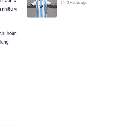
hi còn ở
World Cup 2026,
2 weeks ago
Khép Lại Hành Trình
 nhiều vị
Huy Hoàng
chỉ hoàn
 lang