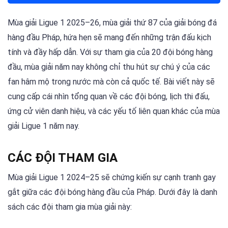
Mùa giải Ligue 1 2025–26, mùa giải thứ 87 của giải bóng đá
hàng đầu Pháp, hứa hẹn sẽ mang đến những trận đấu kịch
tính và đầy hấp dẫn. Với sự tham gia của 20 đội bóng hàng
đầu, mùa giải năm nay không chỉ thu hút sự chú ý của các
fan hâm mộ trong nước mà còn cả quốc tế. Bài viết này sẽ
cung cấp cái nhìn tổng quan về các đội bóng, lịch thi đấu,
ứng cử viên danh hiệu, và các yếu tố liên quan khác của mùa
giải Ligue 1 năm nay.
CÁC ĐỘI THAM GIA
Mùa giải Ligue 1 2024–25 sẽ chứng kiến sự cạnh tranh gay
gắt giữa các đội bóng hàng đầu của Pháp. Dưới đây là danh
sách các đội tham gia mùa giải này: