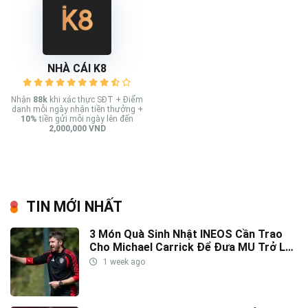
NHÀ CÁI K8
Nhận
88k
khi xác thực SĐT + Điểm
danh mỗi ngày nhận tiền thưởng +
10%
tiền gửi mỗi ngày lên đến
2,000,000 VND
TIN MỚI NHẤT
3 Món Quà Sinh Nhật INEOS Cần Trao
Cho Michael Carrick Để Đưa MU Trở Lại
Đỉnh Cao
1 week ago