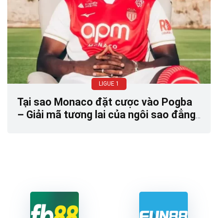
LIGUE 1
Tại sao Monaco đặt cược vào Pogba
– Giải mã tương lai của ngôi sao đẳng
cấp