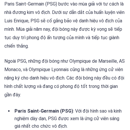
Paris Saint-Germain (PSG) bước vào mùa giải với tư cách là
nhà đương kim vô địch. Dưới sự dẫn dắt của huấn luyện viên
Luis Enrique, PSG sẽ cố gắng bảo vệ danh hiệu vô địch của
mình. Mùa giải năm nay, đội bóng này được kỳ vọng sẽ tiếp
tục duy trì phong độ ấn tượng của mình và tiếp tục giành
chiến thắng.
Ngoài PSG, những đội bóng như Olympique de Marseille, AS
Monaco, và Olympique Lyonnais cũng là những ứng cử viên
nặng ký cho danh hiệu vô địch. Các đội bóng này đều có đội
hình chất lượng và đang có phong độ tốt trong thời gian
gần đây.
Paris Saint-Germain (PSG)
: Với đội hình sao và kinh
nghiệm dày dạn, PSG được xem là ứng cử viên sáng
giá nhất cho chức vô địch.