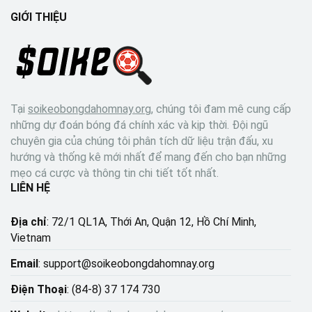
GIỚI THIỆU
Tại
soikeobongdahomnay.org
, chúng tôi đam mê cung cấp
những dự đoán bóng đá chính xác và kịp thời. Đội ngũ
chuyên gia của chúng tôi phân tích dữ liệu trận đấu, xu
hướng và thống kê mới nhất để mang đến cho bạn những
mẹo cá cược và thông tin chi tiết tốt nhất.
LIÊN HỆ
Địa chỉ
: 72/1 QL1A, Thới An, Quận 12, Hồ Chí Minh,
Vietnam
Email
:
support@soikeobongdahomnay.org
Điện Thoại
: (84-8) 37 174 730