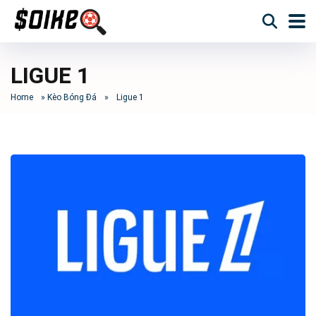
LIGUE 1
Home
»
Kèo Bóng Đá
»
Ligue 1