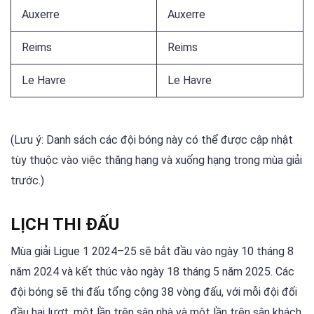
Auxerre
Auxerre
Reims
Reims
Le Havre
Le Havre
(Lưu ý: Danh sách các đội bóng này có thể được cập nhật
tùy thuộc vào việc thăng hạng và xuống hạng trong mùa giải
trước.)
LỊCH THI ĐẤU
Mùa giải Ligue 1 2024–25 sẽ bắt đầu vào ngày 10 tháng 8
năm 2024 và kết thúc vào ngày 18 tháng 5 năm 2025. Các
đội bóng sẽ thi đấu tổng cộng 38 vòng đấu, với mỗi đội đối
đầu hai lượt, một lần trên sân nhà và một lần trên sân khách.