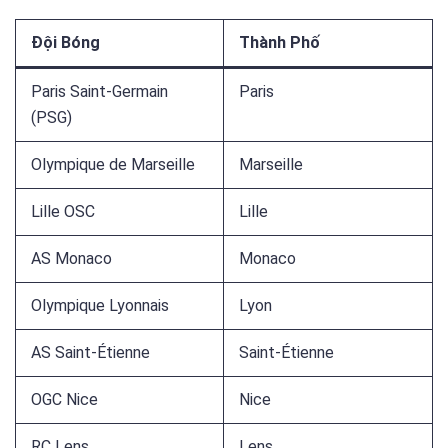
Đội Bóng
Thành Phố
Paris Saint-Germain
Paris
(PSG)
Olympique de Marseille
Marseille
Lille OSC
Lille
AS Monaco
Monaco
Olympique Lyonnais
Lyon
AS Saint-Étienne
Saint-Étienne
OGC Nice
Nice
RC Lens
Lens