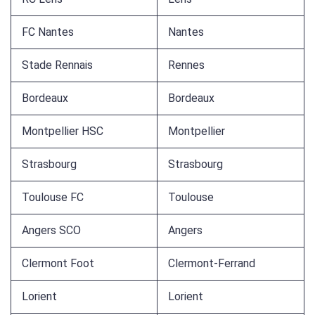
FC Nantes
Nantes
Stade Rennais
Rennes
Bordeaux
Bordeaux
Montpellier HSC
Montpellier
Strasbourg
Strasbourg
Toulouse FC
Toulouse
Angers SCO
Angers
Clermont Foot
Clermont-Ferrand
Lorient
Lorient