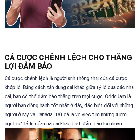
CÁ CƯỢC CHÊNH LỆCH CHO THẮNG
LỢI ĐẢM BẢO
Cá cược chênh lệch là người anh thông thái của cá cược
khớp lệ. Bằng cách tận dụng sai khác giữa tỷ lệ của các nhà
cái, bạn có thể đảm bảo thắng trên mọi cược. OddsJam là
người bạn đồng hành tốt nhất ở đây, đặc biệt đối với những
người ở Mỹ và Canada. Tất cả là về việc tìm những điểm
ngọt nơi tỷ lệ của nhà cái khác biệt, đảm bảo lợi nhuận.