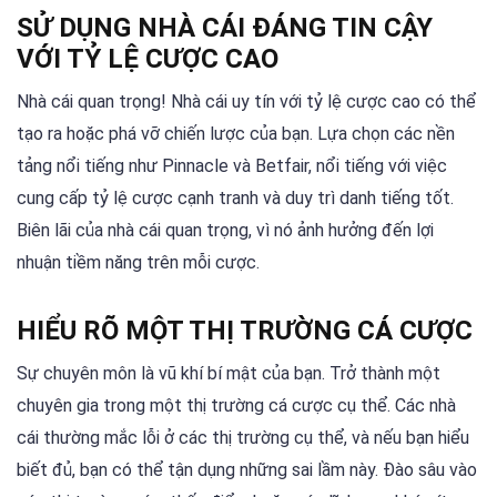
SỬ DỤNG NHÀ CÁI ĐÁNG TIN CẬY
VỚI TỶ LỆ CƯỢC CAO
Nhà cái quan trọng! Nhà cái uy tín với tỷ lệ cược cao có thể
tạo ra hoặc phá vỡ chiến lược của bạn. Lựa chọn các nền
tảng nổi tiếng như Pinnacle và Betfair, nổi tiếng với việc
cung cấp tỷ lệ cược cạnh tranh và duy trì danh tiếng tốt.
Biên lãi của nhà cái quan trọng, vì nó ảnh hưởng đến lợi
nhuận tiềm năng trên mỗi cược.
HIỂU RÕ MỘT THỊ TRƯỜNG CÁ CƯỢC
Sự chuyên môn là vũ khí bí mật của bạn. Trở thành một
chuyên gia trong một thị trường cá cược cụ thể. Các nhà
cái thường mắc lỗi ở các thị trường cụ thể, và nếu bạn hiểu
biết đủ, bạn có thể tận dụng những sai lầm này. Đào sâu vào