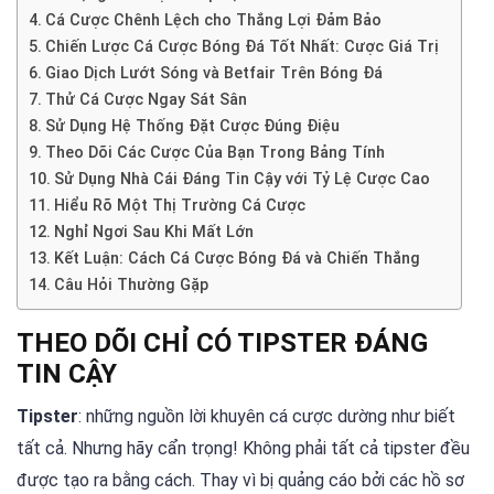
Cá Cược Chênh Lệch cho Thắng Lợi Đảm Bảo
Chiến Lược Cá Cược Bóng Đá Tốt Nhất: Cược Giá Trị
Giao Dịch Lướt Sóng và Betfair Trên Bóng Đá
Thử Cá Cược Ngay Sát Sân
Sử Dụng Hệ Thống Đặt Cược Đúng Điệu
Theo Dõi Các Cược Của Bạn Trong Bảng Tính
Sử Dụng Nhà Cái Đáng Tin Cậy với Tỷ Lệ Cược Cao
Hiểu Rõ Một Thị Trường Cá Cược
Nghỉ Ngơi Sau Khi Mất Lớn
Kết Luận: Cách Cá Cược Bóng Đá và Chiến Thắng
Câu Hỏi Thường Gặp
THEO DÕI CHỈ CÓ TIPSTER ĐÁNG
TIN CẬY
Tipster
: những nguồn lời khuyên cá cược dường như biết
tất cả. Nhưng hãy cẩn trọng! Không phải tất cả tipster đều
được tạo ra bằng cách. Thay vì bị quảng cáo bởi các hồ sơ