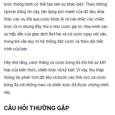
lược thông minh có thể tạo nên sự khác biệt. Theo những
tipster đáng tin cậy, tận dụng sức mạnh của dữ liệu, khai
thác các ưu đãi qua cược khớp lệ và cân nhắc các chiến
lược rủi ro nhưng đầy thú vị như cược giá trị. Hòa mình vào
sự hấp dẫn của giao dịch Betfair và cá cược ngay sát sân,
trong khi vẫn duy trì hệ thống đặt cược và theo dõi tiến
trình của bạn.
Hãy nhớ rằng, cách thắng cá cược bóng đá đòi hỏi sự kết
hợp của kiến thức, chiến lược và kỷ luật. Vì vậy, thu thập
thông tin, phân tích dữ liệu và bước vào lĩnh vực cá cược
bóng đá với những mẹo và chiến lược đã được chứng minh
này.
CÂU HỎI THƯỜNG GẶP