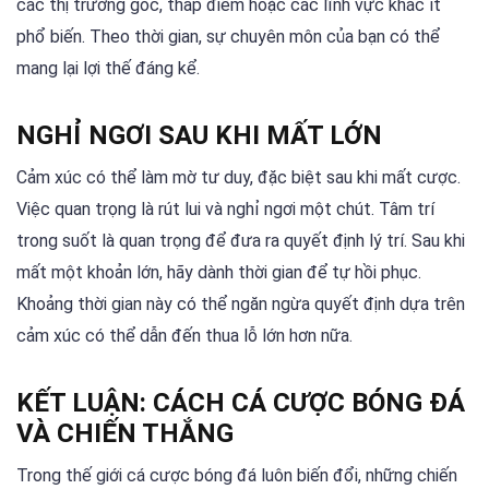
các thị trường góc, thấp điểm hoặc các lĩnh vực khác ít
phổ biến. Theo thời gian, sự chuyên môn của bạn có thể
mang lại lợi thế đáng kể.
NGHỈ NGƠI SAU KHI MẤT LỚN
Cảm xúc có thể làm mờ tư duy, đặc biệt sau khi mất cược.
Việc quan trọng là rút lui và nghỉ ngơi một chút. Tâm trí
trong suốt là quan trọng để đưa ra quyết định lý trí. Sau khi
mất một khoản lớn, hãy dành thời gian để tự hồi phục.
Khoảng thời gian này có thể ngăn ngừa quyết định dựa trên
cảm xúc có thể dẫn đến thua lỗ lớn hơn nữa.
KẾT LUẬN: CÁCH CÁ CƯỢC BÓNG ĐÁ
VÀ CHIẾN THẮNG
Trong thế giới cá cược bóng đá luôn biến đổi, những chiến