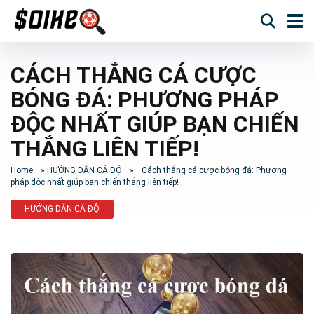
CÁCH THẮNG CÁ CƯỢC
BÓNG ĐÁ: PHƯƠNG PHÁP
ĐỘC NHẤT GIÚP BẠN CHIẾN
THẮNG LIÊN TIẾP!
Home
»
HƯỚNG DẪN CÁ ĐỘ
»
Cách thắng cá cược bóng đá: Phương
pháp độc nhất giúp bạn chiến thắng liên tiếp!
HƯỚNG DẪN CÁ ĐỘ