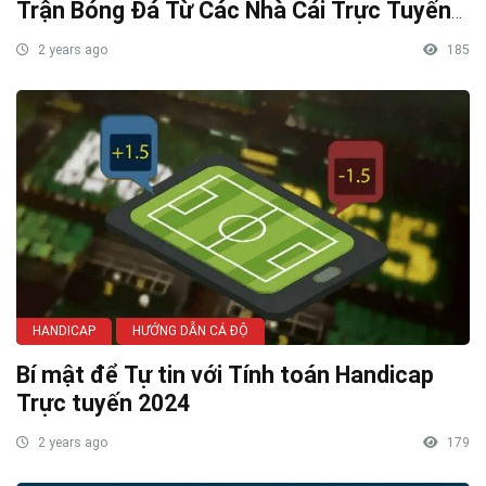
Trận Bóng Đá Từ Các Nhà Cái Trực Tuyến
Năm 2024
2 years ago
185
HANDICAP
HƯỚNG DẪN CÁ ĐỘ
Bí mật để Tự tin với Tính toán Handicap
Trực tuyến 2024
2 years ago
179