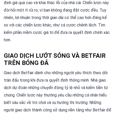
định giá quá cao và khai thác lỗi của nhà cái. Chiến lược này
đòi hỏi một ít rủi ro, vì bạn không đang đặt cược đều. Tuy
nhiên, lợi nhuận trong thời gian dài có thể cao hơn đáng kể
so với các chiến lược khác, như cá cược chênh lệch. Tìm
kiếm phần mềm cược giá trị để đưa ra quyết định chính xác
hơn.
GIAO DỊCH LƯỚT SÓNG VÀ BETFAIR
TRÊN BÓNG ĐÁ
Giao dịch Betfair dành cho những người yêu thích theo dõi
trận đấu trong khi đưa ra quyết định thông minh. Nhà giao
dịch dự đoán những chuyển động tỷ lệ nhỏ và kiếm tiền từ
chúng. Chiến lược này thường yêu cầu những cá nhân hiểu
biết sâu sắc về trò chơi và xu hướng thị trường. Những
người giao dịch thành công sử dụng nền tảng như Betfair để