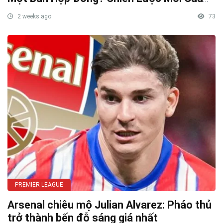
INEOS Được Hé Lộ
2 weeks ago
73
PREMIER LEAGUE
Arsenal chiêu mộ Julian Alvarez: Pháo thủ
trở thành bến đỗ sáng giá nhất