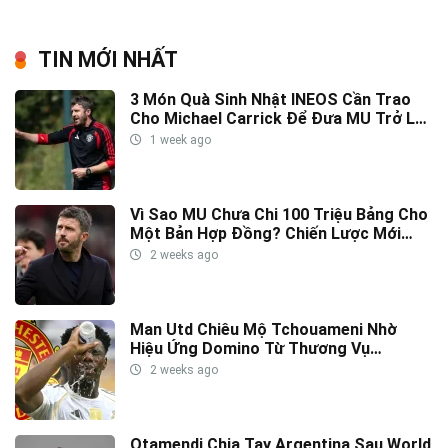
TIN MỚI NHẤT
3 Món Quà Sinh Nhật INEOS Cần Trao
Cho Michael Carrick Để Đưa MU Trở Lại
Đỉnh Cao
1 week ago
Vì Sao MU Chưa Chi 100 Triệu Bảng Cho
Một Bản Hợp Đồng? Chiến Lược Mới
Của INEOS Được Hé Lộ
2 weeks ago
Man Utd Chiêu Mộ Tchouameni Nhờ
Hiệu Ứng Domino Từ Thương Vụ
Diomande
2 weeks ago
Otamendi Chia Tay Argentina Sau World