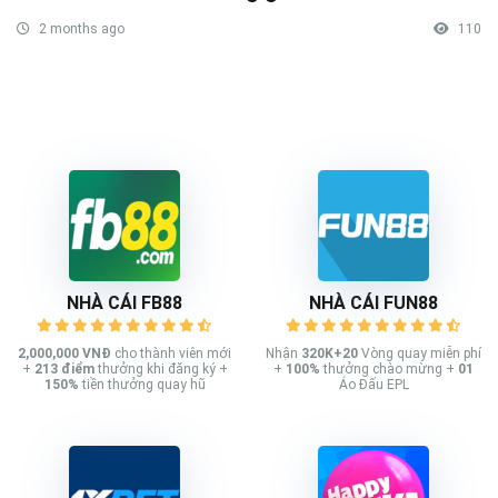
2 months ago
110
NHÀ CÁI FB88
NHÀ CÁI FUN88
2,000,000 VNĐ
cho thành viên mới
Nhận
320K+20
Vòng quay miễn phí
+
213
điểm
thưởng khi đăng ký +
+
100%
thưởng chào mừng +
01
150%
tiền thưởng quay hũ
Áo Đấu EPL