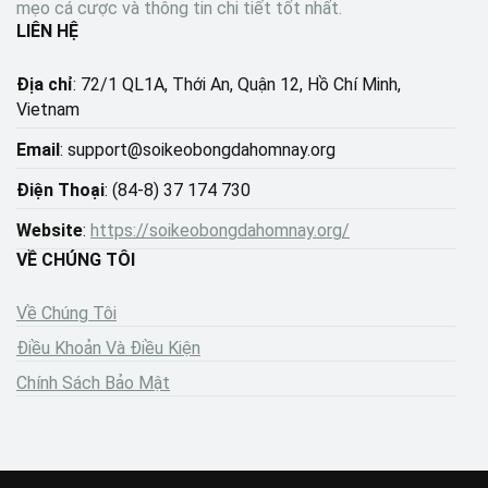
mẹo cá cược và thông tin chi tiết tốt nhất.
LIÊN HỆ
Địa chỉ
: 72/1 QL1A, Thới An, Quận 12, Hồ Chí Minh,
Vietnam
Email
:
support@soikeobongdahomnay.org
Điện Thoại
: (84-8) 37 174 730
Website
:
https://soikeobongdahomnay.org/
VỀ CHÚNG TÔI
Về Chúng Tôi
Điều Khoản Và Điều Kiện
Chính Sách Bảo Mật