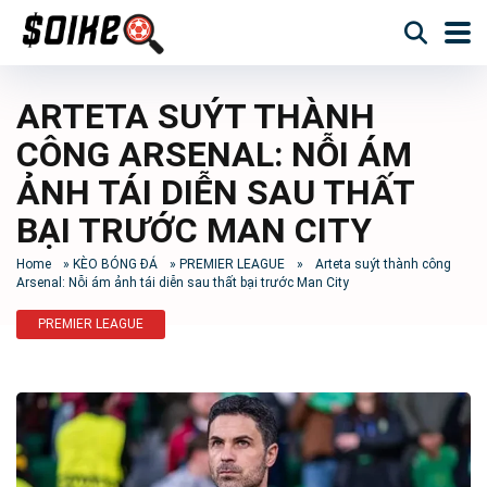
ARTETA SUÝT THÀNH
CÔNG ARSENAL: NỖI ÁM
ẢNH TÁI DIỄN SAU THẤT
BẠI TRƯỚC MAN CITY
Home
»
KÈO BÓNG ĐÁ
»
PREMIER LEAGUE
»
Arteta suýt thành công
Arsenal: Nỗi ám ảnh tái diễn sau thất bại trước Man City
PREMIER LEAGUE