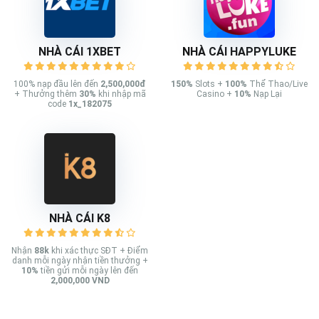
NHÀ CÁI 1XBET
NHÀ CÁI HAPPYLUKE
100% nạp đầu lên đến
2,500,000đ
150%
Slots +
100%
Thể Thao/Live
+ Thưởng thêm
30%
khi nhập mã
Casino +
10%
Nạp Lại
code
1x_182075
NHÀ CÁI K8
Nhận
88k
khi xác thực SĐT + Điểm
danh mỗi ngày nhận tiền thưởng +
10%
tiền gửi mỗi ngày lên đến
2,000,000 VND