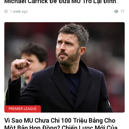
Michael Carrick Để Đưa MU Trở Lại Đỉnh
Cao
1 week ago
77
PREMIER LEAGUE
Vì Sao MU Chưa Chi 100 Triệu Bảng Cho
Một Bản Hợp Đồng? Chiến Lược Mới Của