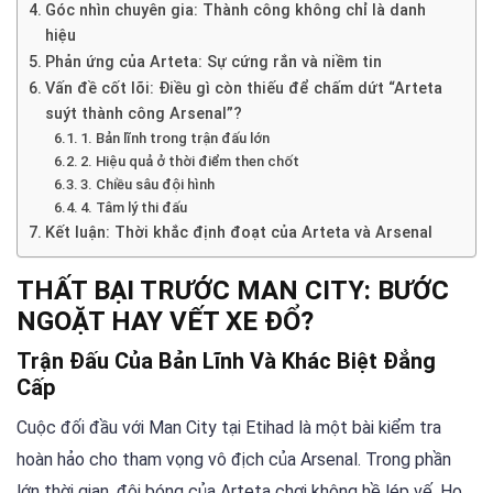
Góc nhìn chuyên gia: Thành công không chỉ là danh
hiệu
Phản ứng của Arteta: Sự cứng rắn và niềm tin
Vấn đề cốt lõi: Điều gì còn thiếu để chấm dứt “Arteta
suýt thành công Arsenal”?
1. Bản lĩnh trong trận đấu lớn
2. Hiệu quả ở thời điểm then chốt
3. Chiều sâu đội hình
4. Tâm lý thi đấu
Kết luận: Thời khắc định đoạt của Arteta và Arsenal
THẤT BẠI TRƯỚC MAN CITY: BƯỚC
NGOẶT HAY VẾT XE ĐỔ?
Trận Đấu Của Bản Lĩnh Và Khác Biệt Đẳng
Cấp
Cuộc đối đầu với Man City tại Etihad là một bài kiểm tra
hoàn hảo cho tham vọng vô địch của Arsenal. Trong phần
lớn thời gian, đội bóng của Arteta chơi không hề lép vế. Họ