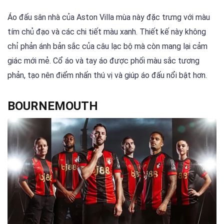
Áo đấu sân nhà của Aston Villa mùa này đặc trưng với màu
tím chủ đạo và các chi tiết màu xanh. Thiết kế này không
chỉ phản ánh bản sắc của câu lạc bộ mà còn mang lại cảm
giác mới mẻ. Cổ áo và tay áo được phối màu sắc tương
phản, tạo nên điểm nhấn thú vị và giúp áo đấu nổi bật hơn.
BOURNEMOUTH