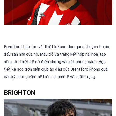
Brentford tiếp tục với thiết kế sọc dọc quen thuộc cho áo
đấu sân nhà của họ. Màu đỏ và trắng kết hợp hài hòa, tạo
nên một thiết kế cổ điển nhưng vẫn rất phong cách. Họa
tiết kẻ sọc đơn giản giúp áo đấu của Brentford không quá
cầu kỳ nhưng vẫn thể hiện sự tinh tế và chất lượng.
BRIGHTON