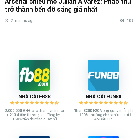
Arsenal chiêu mộ Julian Alvarez: Pháo thủ
trở thành bến đỗ sáng giá nhất
2 months ago
109
NHÀ CÁI FB88
NHÀ CÁI FUN88
2,000,000 VNĐ
cho thành viên mới
Nhận
320K+20
Vòng quay miễn phí
+
213
điểm
thưởng khi đăng ký +
+
100%
thưởng chào mừng +
01
150%
tiền thưởng quay hũ
Áo Đấu EPL