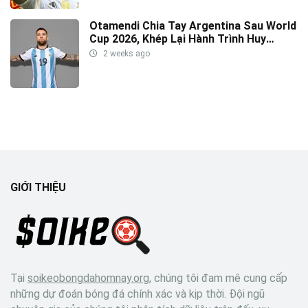
Otamendi Chia Tay Argentina Sau World
Cup 2026, Khép Lại Hành Trình Huy
Hoàng
2 weeks ago
GIỚI THIỆU
Tại
soikeobongdahomnay.org
, chúng tôi đam mê cung cấp
những dự đoán bóng đá chính xác và kịp thời. Đội ngũ