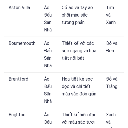
Aston Villa
Áo
Cổ áo và tay áo
Tím
Đấu
phối màu sắc
và
Sân
tương phản
Xanh
Nhà
Bournemouth
Áo
Thiết kế với các
Đỏ và
Đấu
sọc ngang và họa
Đen
Sân
tiết nổi bật
Nhà
Brentford
Áo
Họa tiết kẻ sọc
Đỏ và
Đấu
dọc và chi tiết
Trắng
Sân
màu sắc đơn giản
Nhà
Brighton
Áo
Thiết kế hiện đại
Xanh
Đấu
với màu sắc tươi
và