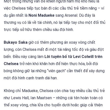
Một trong những vấn đề khiến người hâm mộ khó hiểu là
việc Chelsea tiếp tục bán đi các cầu thủ trẻ tiềm năng – ví
dụ gần nhất là
Noni Madueke
sang Arsenal. Dù đây là
thương vụ có lãi về tài chính, nó lại tiếp tay cho một đối thủ
trực tiếp sở hữu thêm chiều sâu đội hình.
Bukayo Saka
giờ có thêm phương án xoay vòng chất
lượng, còn Chelsea mất đi một tài năng tốc độ và giàu đột
biến. Điều này càng làm
Lời tuyên bố từ Levi Colwill trên
Chelsea
trở nên khó khăn hơn để hiện thực hóa, bởi đội
bóng không giữ lại những “viên gạch” cần thiết để xây dựng
một đội hình cạnh tranh dài hạn.
Không chỉ Madueke, Chelsea còn chia tay nhiều cầu thủ trẻ
như Lewis Hall, Ian Maatsen – những cái tên hoàn toàn có
thể xoay vòng, chia lửa cho tuyến dưới hoặc giúp cải thiện