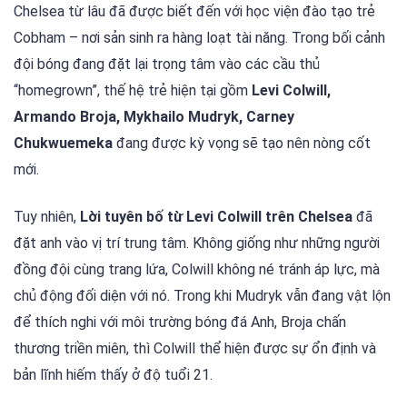
Chelsea từ lâu đã được biết đến với học viện đào tạo trẻ
Cobham – nơi sản sinh ra hàng loạt tài năng. Trong bối cảnh
đội bóng đang đặt lại trọng tâm vào các cầu thủ
“homegrown”, thế hệ trẻ hiện tại gồm
Levi Colwill,
Armando Broja, Mykhailo Mudryk, Carney
Chukwuemeka
đang được kỳ vọng sẽ tạo nên nòng cốt
mới.
Tuy nhiên,
Lời tuyên bố từ Levi Colwill trên Chelsea
đã
đặt anh vào vị trí trung tâm. Không giống như những người
đồng đội cùng trang lứa, Colwill không né tránh áp lực, mà
chủ động đối diện với nó. Trong khi Mudryk vẫn đang vật lộn
để thích nghi với môi trường bóng đá Anh, Broja chấn
thương triền miên, thì Colwill thể hiện được sự ổn định và
bản lĩnh hiếm thấy ở độ tuổi 21.