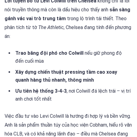
Lời tuyên bố từ Levi Colwill trên Chelsea
không chỉ là lời
nói truyền thông mà còn là dấu hiệu cho thấy anh
sẵn sàng
gánh vác vai trò trung tâm
trong lộ trình tái thiết. Theo
phân tích từ tờ
The Athletic
, Chelsea đang tính đến phương
án:
Trao băng đội phó cho Colwill
nếu giữ phong độ
đến cuối mùa
Xây dựng chiến thuật pressing tầm cao xoay
quanh hàng thủ nhanh, thông minh
Ưu tiên hệ thống 3-4-3
, nơi Colwill đá lệch trái – vị trí
anh chơi tốt nhất
Việc đầu tư vào Levi Colwill là hướng đi hợp lý và bền vững.
Anh là sản phẩm thuần túy của học viện Cobham, hiểu rõ văn
hóa CLB, và có khả năng lãnh đạo – điều mà Chelsea đang