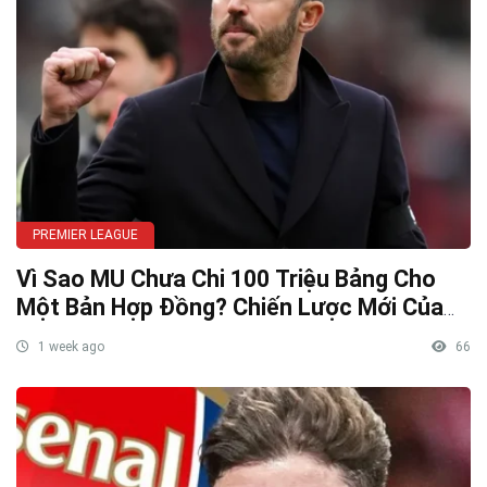
PREMIER LEAGUE
Vì Sao MU Chưa Chi 100 Triệu Bảng Cho
Một Bản Hợp Đồng? Chiến Lược Mới Của
INEOS Được Hé Lộ
1 week ago
66