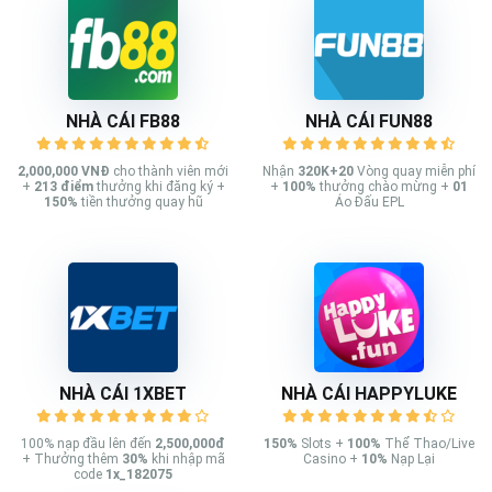
NHÀ CÁI FB88
NHÀ CÁI FUN88
2,000,000 VNĐ
cho thành viên mới
Nhận
320K+20
Vòng quay miễn phí
+
213
điểm
thưởng khi đăng ký +
+
100%
thưởng chào mừng +
01
150%
tiền thưởng quay hũ
Áo Đấu EPL
NHÀ CÁI 1XBET
NHÀ CÁI HAPPYLUKE
100% nạp đầu lên đến
2,500,000đ
150%
Slots +
100%
Thể Thao/Live
+ Thưởng thêm
30%
khi nhập mã
Casino +
10%
Nạp Lại
code
1x_182075