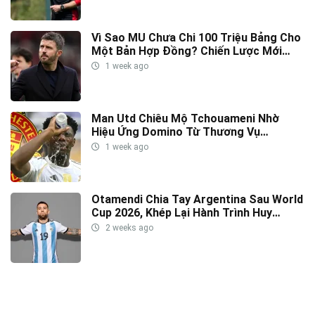
Vì Sao MU Chưa Chi 100 Triệu Bảng Cho
Một Bản Hợp Đồng? Chiến Lược Mới
Của INEOS Được Hé Lộ
1 week ago
Man Utd Chiêu Mộ Tchouameni Nhờ
Hiệu Ứng Domino Từ Thương Vụ
Diomande
1 week ago
Otamendi Chia Tay Argentina Sau World
Cup 2026, Khép Lại Hành Trình Huy
Hoàng
2 weeks ago