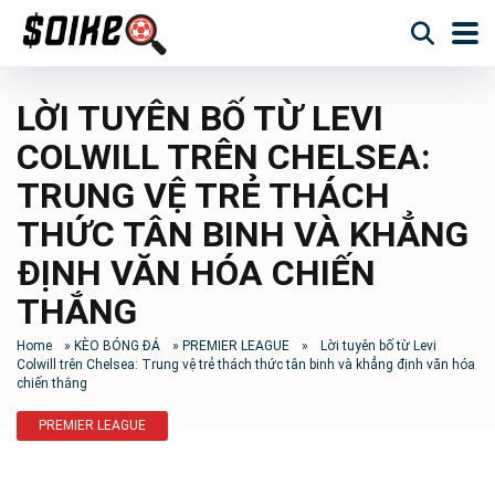
LỜI TUYÊN BỐ TỪ LEVI
COLWILL TRÊN CHELSEA:
TRUNG VỆ TRẺ THÁCH
THỨC TÂN BINH VÀ KHẲNG
ĐỊNH VĂN HÓA CHIẾN
THẮNG
Home
»
KÈO BÓNG ĐÁ
»
PREMIER LEAGUE
»
Lời tuyên bố từ Levi
Colwill trên Chelsea: Trung vệ trẻ thách thức tân binh và khẳng định văn hóa
chiến thắng
PREMIER LEAGUE