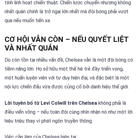
tính linh hoạt chiến thuật. Chiến lược chuyển nhượng không
nhất quán chính là trở ngại lớn nhất mà đội bóng phải vượt
qua nếu muốn tiến xa.
CƠ HỘI VẪN CÒN – NẾU QUYẾT LIỆT
VÀ NHẤT QUÁN
Dù còn tồn tại nhiều vấn đề, Chelsea vẫn là một đội bóng có
tiềm năng lớn. Họ sở hữu một thế hệ trẻ đầy triển vọng,
một huấn luyện viên với tư duy hiện đại, và đặc biệt là một
nội lực chiến đấu vừa được củng cố bởi danh hiệu thế giới.
Lời tuyên bố từ Levi Colwill trên Chelsea
không phải là
điều viển vông – nếu toàn đội cùng nhìn nhận nó như một lời
hiệu triệu thay vì phát ngôn truyền thông.
Việc cần làm của Chelsea hiện tại: