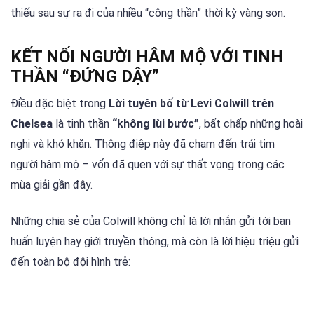
thiếu sau sự ra đi của nhiều “công thần” thời kỳ vàng son.
KẾT NỐI NGƯỜI HÂM MỘ VỚI TINH
THẦN “ĐỨNG DẬY”
Điều đặc biệt trong
Lời tuyên bố từ Levi Colwill trên
Chelsea
là tinh thần
“không lùi bước”
, bất chấp những hoài
nghi và khó khăn. Thông điệp này đã chạm đến trái tim
người hâm mộ – vốn đã quen với sự thất vọng trong các
mùa giải gần đây.
Những chia sẻ của Colwill không chỉ là lời nhắn gửi tới ban
huấn luyện hay giới truyền thông, mà còn là lời hiệu triệu gửi
đến toàn bộ đội hình trẻ: