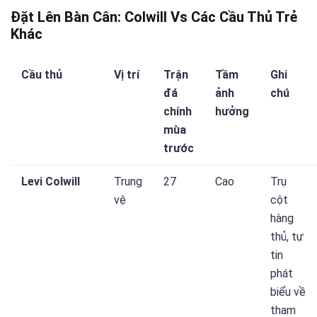
Đặt Lên Bàn Cân: Colwill Vs Các Cầu Thủ Trẻ
Khác
Cầu thủ
Vị trí
Trận
Tầm
Ghi
đá
ảnh
chú
chính
hưởng
mùa
trước
Levi Colwill
Trung
27
Cao
Trụ
vệ
cột
hàng
thủ, tự
tin
phát
biểu về
tham