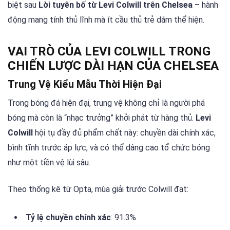
biệt sau
Lời tuyên bố từ Levi Colwill trên Chelsea
– hành
động mang tính thủ lĩnh mà ít cầu thủ trẻ dám thể hiện.
VAI TRÒ CỦA LEVI COLWILL TRONG
CHIẾN LƯỢC DÀI HẠN CỦA CHELSEA
Trung Vệ Kiểu Mẫu Thời Hiện Đại
Trong bóng đá hiện đại, trung vệ không chỉ là người phá
bóng mà còn là “nhạc trưởng” khởi phát từ hàng thủ.
Levi
Colwill
hội tụ đầy đủ phẩm chất này: chuyền dài chính xác,
bình tĩnh trước áp lực, và có thể dâng cao tổ chức bóng
như một tiền vệ lùi sâu.
Theo thống kê từ Opta, mùa giải trước Colwill đạt:
Tỷ lệ chuyền chính xác
: 91.3%