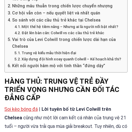
Những mâu thuẫn trong chiến lược chuyển nhượng
Cơ hội vẫn còn – nếu quyết liệt và nhất quán
So sánh với các cầu thủ trẻ khác tại Chelsea
Một thế hệ tiềm năng – Nhưng ai là người nổi bật nhất?
Đặt lên bàn cân: Colwill vs các cầu thủ trẻ khác
Vai trò của Levi Colwill trong chiến lược dài hạn của
Chelsea
Trung vệ kiểu mẫu thời hiện đại
Xây dựng đội hình xoay quanh Colwill – Kế hoạch khả thi?
Kết nối người hâm mộ với tinh thần “đứng dậy”
HÀNG THỦ: TRUNG VỆ TRẺ ĐẦY
TRIỂN VỌNG NHƯNG CẦN ĐỐI TÁC
ĐẲNG CẤP
Soi kèo bóng đá
|
Lời tuyên bố từ Levi Colwill trên
Chelsea
cũng như một lời cam kết cá nhân của trung vệ 21
tuổi – người vừa trải qua mùa giải breakout. Tuy nhiên, dù có