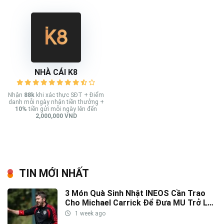
NHÀ CÁI K8
Nhận
88k
khi xác thực SĐT + Điểm
danh mỗi ngày nhận tiền thưởng +
10%
tiền gửi mỗi ngày lên đến
2,000,000 VND
TIN MỚI NHẤT
3 Món Quà Sinh Nhật INEOS Cần Trao
Cho Michael Carrick Để Đưa MU Trở Lại
Đỉnh Cao
1 week ago