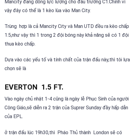
Mancity đang dồng lực lượng cho đấu trường C1.Chính vì
vậy đây có thể là 1 kèo lùa vào Man City.
Trùng hợp là cả Mancity City và Man UTD đều ra kèo chấp
1.5,như vậy thì 1 trong 2 đội bóng này khả năng sẽ có 1 đội
thua kèo chấp.
Dựa vào các yếu tố và tính chất của trận đấu này,thì tôi lựa
chọn sẽ là
EVERTON 1.5 FT.
Vào ngày chủ nhật 1-4 cũng là ngày lễ Phục Sinh của người
Công Giáo,sẽ diễn ra 2 trận của Suprer Sunday đầy hấp dẫn
của EPL.
ở trận đấu lúc 19h30,thì Pháo Thủ thành London sẽ có