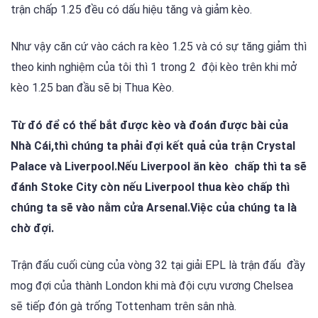
trận chấp 1.25 đều có dấu hiệu tăng và giảm kèo.
Như vậy căn cứ vào cách ra kèo 1.25 và có sự tăng giảm thì
theo kinh nghiệm của tôi thì 1 trong 2 đội kèo trên khi mở
kèo 1.25 ban đầu sẽ bị Thua Kèo.
Từ đó để có thể bắt được kèo và đoán được bài của
Nhà Cái,thì chúng ta phải đợi kết quả của trận Crystal
Palace và Liverpool.Nếu Liverpool ăn kèo chấp thì ta sẽ
đánh Stoke City còn nếu Liverpool thua kèo chấp thì
chúng ta sẽ vào nằm cửa Arsenal.Việc của chúng ta là
chờ đợi.
Trận đấu cuối cùng của vòng 32 tại giải EPL là trận đấu đầy
mog đợi của thành London khi mà đội cựu vương Chelsea
sẽ tiếp đón gà trống Tottenham trên sân nhà.