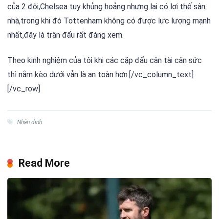
của 2 đội,Chelsea tuy khủng hoảng nhưng lại có lợi thế sân
nhà,trong khi đó Tottenham không có được lực lượng mạnh
nhất,đây là trận đấu rất đáng xem.
Theo kinh nghiệm của tôi khi các cặp đấu cân tài cân sức
thì nằm kèo dưới vẫn là an toàn hơn.[/vc_column_text]
[/vc_row]
Nhận định
Read More