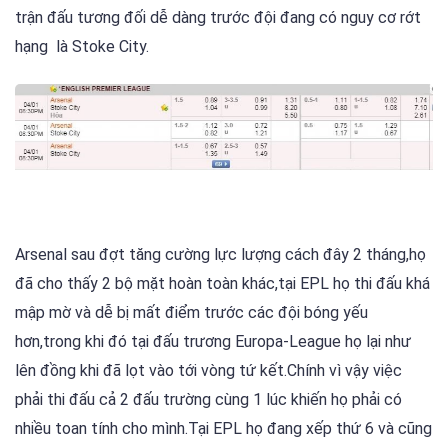
trận đấu tương đối dễ dàng trước đội đang có nguy cơ rớt
hạng là Stoke City.
Arsenal sau đợt tăng cường lực lượng cách đây 2 tháng,họ
đã cho thấy 2 bộ mặt hoàn toàn khác,tại EPL họ thi đấu khá
mập mờ và dễ bị mất điểm trước các đội bóng yếu
hơn,trong khi đó tại đấu trương Europa-League họ lại như
lên đồng khi đã lọt vào tới vòng tứ kết.Chính vì vậy việc
phải thi đấu cả 2 đấu trường cùng 1 lúc khiến họ phải có
nhiều toan tính cho mình.Tại EPL họ đang xếp thứ 6 và cũng