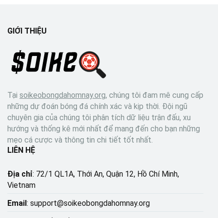
GIỚI THIỆU
Tại
soikeobongdahomnay.org
, chúng tôi đam mê cung cấp
những dự đoán bóng đá chính xác và kịp thời. Đội ngũ
chuyên gia của chúng tôi phân tích dữ liệu trận đấu, xu
hướng và thống kê mới nhất để mang đến cho bạn những
mẹo cá cược và thông tin chi tiết tốt nhất.
LIÊN HỆ
Địa chỉ
: 72/1 QL1A, Thới An, Quận 12, Hồ Chí Minh,
Vietnam
Email
:
support@soikeobongdahomnay.org