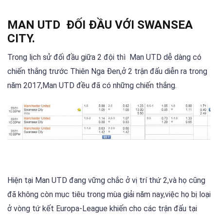
MAN UTD ĐỐI ĐẦU VỚI SWANSEA
CITY.
Trong lịch sử đối đầu giữa 2 đội thì Man UTD dễ dàng có
chiến thắng trước Thiên Nga Đen,ở 2 trận đấu diễn ra trong
năm 2017,Man UTD đều đã có những chiến thắng.
Hiện tại Man UTD đang vững chắc ở vị trí thứ 2,và họ cũng
đã không còn mục tiêu trong mùa giải năm nay,việc họ bị loại
ở vòng tứ kết Europa-League khiến cho các trận đấu tại