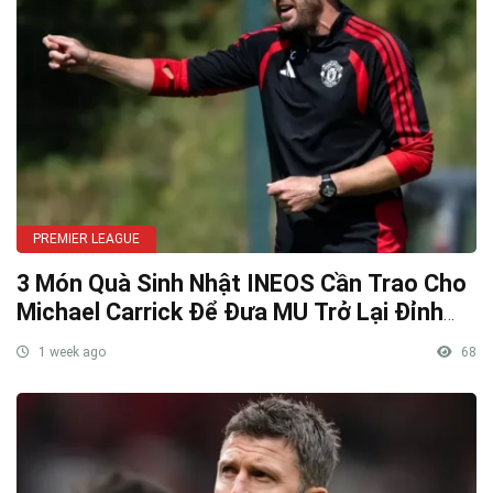
PREMIER LEAGUE
3 Món Quà Sinh Nhật INEOS Cần Trao Cho
Michael Carrick Để Đưa MU Trở Lại Đỉnh
Cao
1 week ago
68