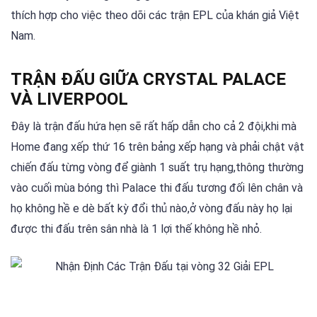
thích hợp cho việc theo dõi các trận EPL của khán giả Việt
Nam.
TRẬN ĐẤU GIỮA CRYSTAL PALACE
VÀ LIVERPOOL
Đây là trận đấu hứa hẹn sẽ rất hấp dẫn cho cả 2 đội,khi mà
Home đang xếp thứ 16 trên bảng xếp hạng và phải chật vật
chiến đấu từng vòng để giành 1 suất trụ hạng,thông thường
vào cuối mùa bóng thì Palace thi đấu tương đối lên chân và
họ không hề e dè bất kỳ đổi thủ nào,ở vòng đấu này họ lại
được thi đấu trên sân nhà là 1 lợi thế không hề nhỏ.