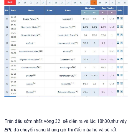
Trận đấu sớm nhất vòng 32 sẽ diễn ra và lúc 18h30,như vậy
EPL
đã chuyển sang khung giờ thi đấu mùa hè và sẽ rất