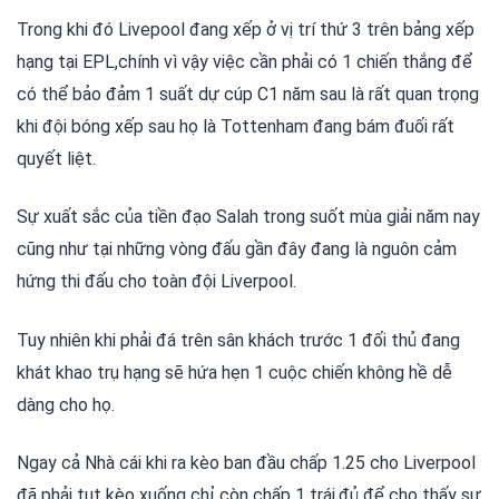
Trong khi đó Livepool đang xếp ở vị trí thứ 3 trên bảng xếp
hạng tại EPL,chính vì vậy việc cần phải có 1 chiến thắng để
có thể bảo đảm 1 suất dự cúp C1 năm sau là rất quan trọng
khi đội bóng xếp sau họ là Tottenham đang bám đuối rất
quyết liệt.
Sự xuất sắc của tiền đạo Salah trong suốt mùa giải năm nay
cũng như tại những vòng đấu gần đây đang là nguôn cảm
hứng thi đấu cho toàn đội Liverpool.
Tuy nhiên khi phải đá trên sân khách trước 1 đối thủ đang
khát khao trụ hạng sẽ hứa hẹn 1 cuộc chiến không hề dễ
dàng cho họ.
Ngay cả Nhà cái khi ra kèo ban đầu chấp 1.25 cho Liverpool
đã phải tụt kèo xuống chỉ còn chấp 1 trái,đủ để cho thấy sự