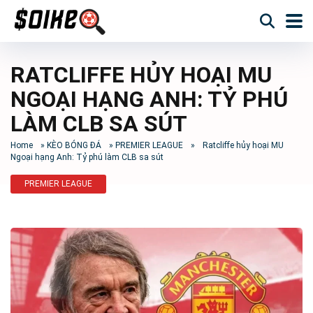
RATCLIFFE HỦY HOẠI MU
NGOẠI HẠNG ANH: TỶ PHÚ
LÀM CLB SA SÚT
Home
»
KÈO BÓNG ĐÁ
»
PREMIER LEAGUE
»
Ratcliffe hủy hoại MU
Ngoại hạng Anh: Tỷ phú làm CLB sa sút
PREMIER LEAGUE