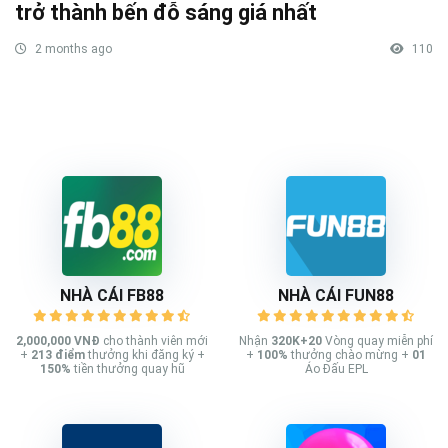
trở thành bến đỗ sáng giá nhất
2 months ago
110
NHÀ CÁI FB88
NHÀ CÁI FUN88
2,000,000 VNĐ
cho thành viên mới
Nhận
320K+20
Vòng quay miễn phí
+
213
điểm
thưởng khi đăng ký +
+
100%
thưởng chào mừng +
01
150%
tiền thưởng quay hũ
Áo Đấu EPL