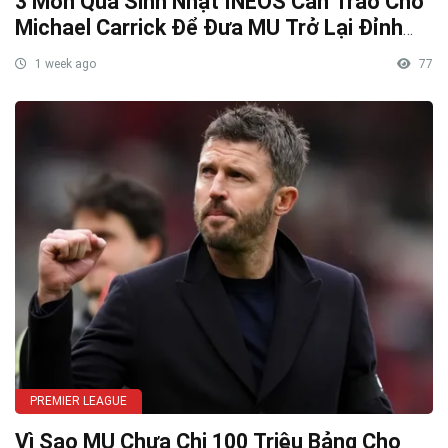
3 Món Quà Sinh Nhật INEOS Cần Trao Cho
Michael Carrick Để Đưa MU Trở Lại Đỉnh
Cao
1 week ago
77
PREMIER LEAGUE
Vì Sao MU Chưa Chi 100 Triệu Bảng Cho