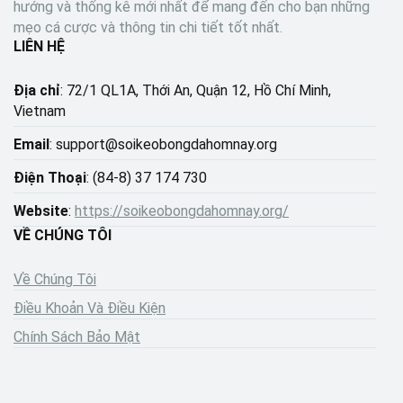
hướng và thống kê mới nhất để mang đến cho bạn những
mẹo cá cược và thông tin chi tiết tốt nhất.
LIÊN HỆ
Địa chỉ
: 72/1 QL1A, Thới An, Quận 12, Hồ Chí Minh,
Vietnam
Email
:
support@soikeobongdahomnay.org
Điện Thoại
: (84-8) 37 174 730
Website
:
https://soikeobongdahomnay.org/
VỀ CHÚNG TÔI
Về Chúng Tôi
Điều Khoản Và Điều Kiện
Chính Sách Bảo Mật