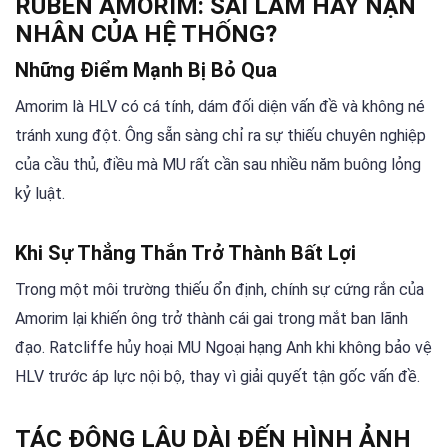
RUBEN AMORIM: SAI LẦM HAY NẠN
NHÂN CỦA HỆ THỐNG?
Những Điểm Mạnh Bị Bỏ Qua
Amorim là HLV có cá tính, dám đối diện vấn đề và không né
tránh xung đột. Ông sẵn sàng chỉ ra sự thiếu chuyên nghiệp
của cầu thủ, điều mà MU rất cần sau nhiều năm buông lỏng
kỷ luật.
Khi Sự Thẳng Thắn Trở Thành Bất Lợi
Trong một môi trường thiếu ổn định, chính sự cứng rắn của
Amorim lại khiến ông trở thành cái gai trong mắt ban lãnh
đạo. Ratcliffe hủy hoại MU Ngoại hạng Anh khi không bảo vệ
HLV trước áp lực nội bộ, thay vì giải quyết tận gốc vấn đề.
TÁC ĐỘNG LÂU DÀI ĐẾN HÌNH ẢNH