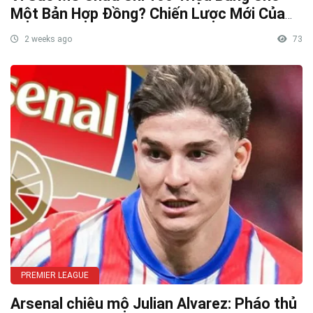
Một Bản Hợp Đồng? Chiến Lược Mới Của
INEOS Được Hé Lộ
2 weeks ago
73
PREMIER LEAGUE
Arsenal chiêu mộ Julian Alvarez: Pháo thủ