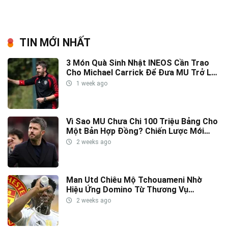
TIN MỚI NHẤT
3 Món Quà Sinh Nhật INEOS Cần Trao
Cho Michael Carrick Để Đưa MU Trở Lại
Đỉnh Cao
1 week ago
Vì Sao MU Chưa Chi 100 Triệu Bảng Cho
Một Bản Hợp Đồng? Chiến Lược Mới
Của INEOS Được Hé Lộ
2 weeks ago
Man Utd Chiêu Mộ Tchouameni Nhờ
Hiệu Ứng Domino Từ Thương Vụ
Diomande
2 weeks ago