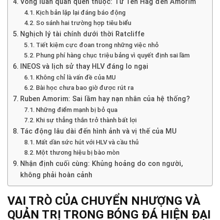
Vòng luẩn quẩn quen thuộc: Từ Ten Hag đến Amorim
Kịch bản lặp lại đáng báo động
So sánh hai trường hợp tiêu biểu
Nghịch lý tài chính dưới thời Ratcliffe
Tiết kiệm cực đoan trong những việc nhỏ
Phung phí hàng chục triệu bảng vì quyết định sai lầm
INEOS và lịch sử thay HLV đáng lo ngại
Không chỉ là vấn đề của MU
Bài học chưa bao giờ được rút ra
Ruben Amorim: Sai lầm hay nạn nhân của hệ thống?
Những điểm mạnh bị bỏ qua
Khi sự thẳng thắn trở thành bất lợi
Tác động lâu dài đến hình ảnh và vị thế của MU
Mất dần sức hút với HLV và cầu thủ
Một thương hiệu bị bào mòn
Nhận định cuối cùng: Khủng hoảng do con người,
không phải hoàn cảnh
VAI TRÒ CỦA CHUYỂN NHƯỢNG VÀ
QUẢN TRỊ TRONG BÓNG ĐÁ HIỆN ĐẠI