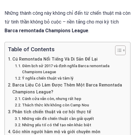
Những thành công này không chỉ đến từ chiến thuật mà còn
từ tinh thần không bỏ cuộc – nền tảng cho mọi kỳ tích
Barca remontada Champions League
.
Table of Contents
Cú Remontada Nổi Tiếng Và Di Sản Để Lại
Đêm lịch sử 2017 và định nghĩa Barca remontada
Champions League
Ý nghĩa chiến thuật và tâm lý
Barca Liệu Có Làm Được Thêm Một Barca Remontada
Champions League?
Cánh cửa vẫn còn, nhưng rất hẹp
Thách thức khi không còn Camp Nou
Phân tích chiến thuật và cơ hội thực tế
Những vấn đề chiến thuật cần giải quyết
Những yếu tố có thể tạo nên khác biệt
Góc nhìn người hâm mộ và giới chuyên môn