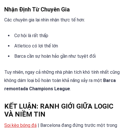
Nhận Định Từ Chuyên Gia
Các chuyên gia lại nhìn nhận thực tế hơn:
Cơ hội là rất thấp
Atletico có lợi thế lớn
Barca cần sự hoàn hảo gần như tuyệt đối
Tuy nhiên, ngay cả những nhà phân tích khó tính nhất cũng
không dám loại bỏ hoàn toàn khả năng xảy ra một
Barca
remontada Champions League
.
KẾT LUẬN: RANH GIỚI GIỮA LOGIC
VÀ NIỀM TIN
Soi kèo bóng đá
| Barcelona đang đứng trước một trong