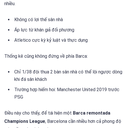
nhiều.
Không có lợi thế sân nhà
Áp lực từ khán giả đối phương
Atletico cực kỳ kỷ luật và thực dụng
Thống kê cũng không đứng về phía Barca:
Chỉ 1/38 đội thua 2 bàn sân nhà có thể lội ngược dòng
khi đá sân khách
Trường hợp hiếm hoi: Manchester United 2019 trước
PSG
Điều này cho thấy, để tái hiện một
Barca remontada
Champions League
, Barcelona cần nhiều hơn cả phong độ