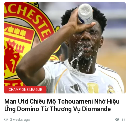
CHAMPIONS LEAGUE
Man Utd Chiêu Mộ Tchouameni Nhờ Hiệu
Ứng Domino Từ Thương Vụ Diomande
2 weeks ago
87