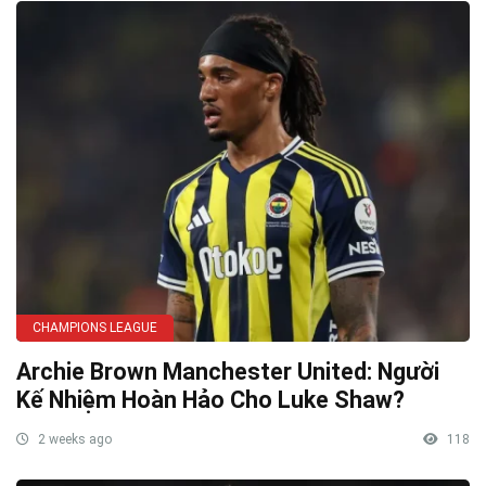
CHAMPIONS LEAGUE
Archie Brown Manchester United: Người
Kế Nhiệm Hoàn Hảo Cho Luke Shaw?
2 weeks ago
118