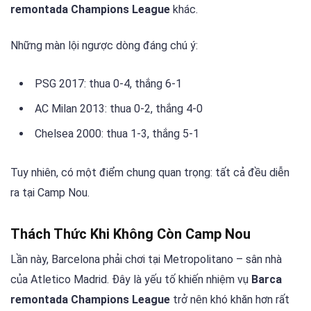
remontada Champions League
khác.
Những màn lội ngược dòng đáng chú ý:
PSG 2017: thua 0-4, thắng 6-1
AC Milan 2013: thua 0-2, thắng 4-0
Chelsea 2000: thua 1-3, thắng 5-1
Tuy nhiên, có một điểm chung quan trọng: tất cả đều diễn
ra tại Camp Nou.
Thách Thức Khi Không Còn Camp Nou
Lần này, Barcelona phải chơi tại Metropolitano – sân nhà
của Atletico Madrid. Đây là yếu tố khiến nhiệm vụ
Barca
remontada Champions League
trở nên khó khăn hơn rất