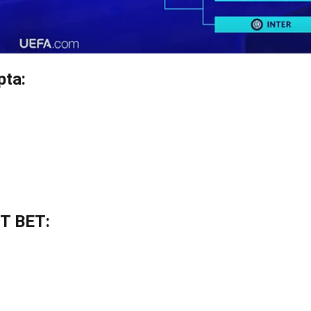
pta
:
RT BET
: