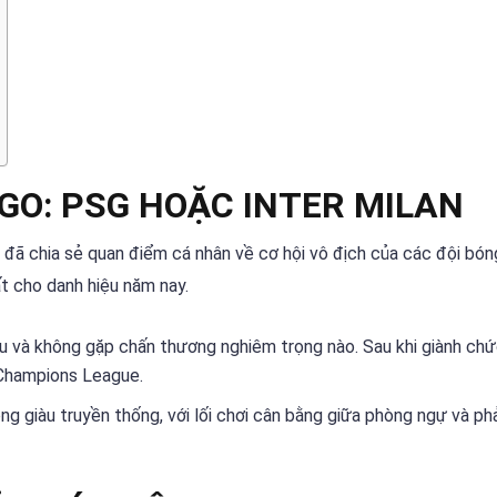
IGO: PSG HOẶC INTER MILAN
đã chia sẻ quan điểm cá nhân về cơ hội vô địch của các đội bón
ất cho danh hiệu năm nay.
ều và không gặp chấn thương nghiêm trọng nào. Sau khi giành ch
 Champions League.
óng giàu truyền thống, với lối chơi cân bằng giữa phòng ngự và p