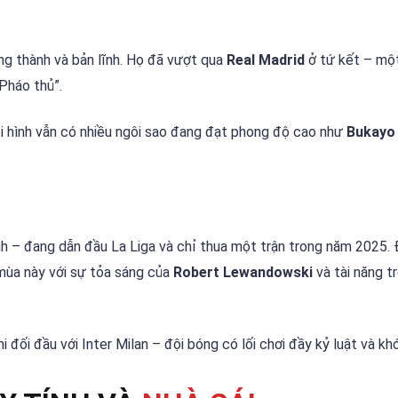
g thành và bản lĩnh. Họ đã vượt qua
Real Madrid
ở tứ kết – một
Pháo thủ”.
 hình vẫn có nhiều ngôi sao đang đạt phong độ cao như
Bukayo
h – đang dẫn đầu La Liga và chỉ thua một trận trong năm 2025. 
mùa này với sự tỏa sáng của
Robert Lewandowski
và tài năng t
 đối đầu với Inter Milan – đội bóng có lối chơi đầy kỷ luật và khó