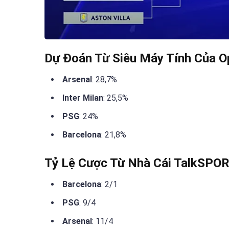
Dự Đoán Từ
Siêu Máy Tính Của O
Arsenal
: 28,7%
Inter Milan
: 25,5%
PSG
: 24%
Barcelona
: 21,8%
Tỷ Lệ Cược Từ
Nhà Cái TalkSPO
Barcelona
: 2/1
PSG
: 9/4
Arsenal
: 11/4