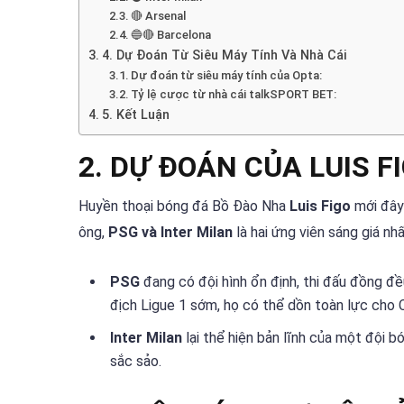
🔴 Arsenal
🔵🔴 Barcelona
4. Dự Đoán Từ Siêu Máy Tính Và Nhà Cái
Dự đoán từ siêu máy tính của Opta:
Tỷ lệ cược từ nhà cái talkSPORT BET:
5. Kết Luận
2. DỰ ĐOÁN CỦA LUIS F
Huyền thoại bóng đá Bồ Đào Nha
Luis Figo
mới đây 
ông,
PSG và Inter Milan
là hai ứng viên sáng giá nh
PSG
đang có đội hình ổn định, thi đấu đồng đ
địch Ligue 1 sớm, họ có thể dồn toàn lực cho
Inter Milan
lại thể hiện bản lĩnh của một đội b
sắc sảo.