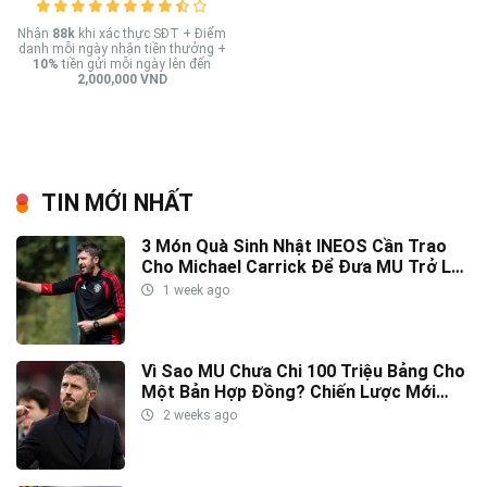
Nhận
88k
khi xác thực SĐT + Điểm
danh mỗi ngày nhận tiền thưởng +
10%
tiền gửi mỗi ngày lên đến
2,000,000 VND
TIN MỚI NHẤT
3 Món Quà Sinh Nhật INEOS Cần Trao
Cho Michael Carrick Để Đưa MU Trở Lại
Đỉnh Cao
1 week ago
Vì Sao MU Chưa Chi 100 Triệu Bảng Cho
Một Bản Hợp Đồng? Chiến Lược Mới
Của INEOS Được Hé Lộ
2 weeks ago