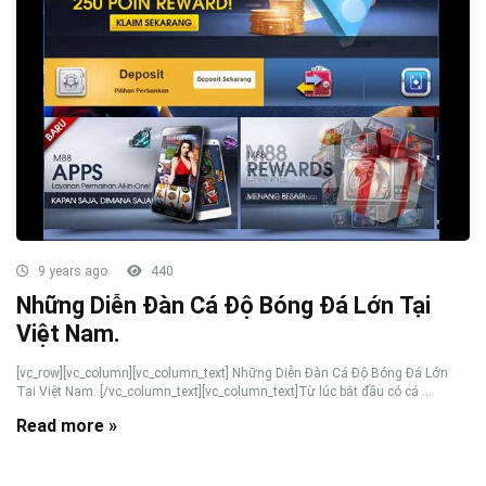
9 years ago
440
Những Diễn Đàn Cá Độ Bóng Đá Lớn Tại
Việt Nam.
[vc_row][vc_column][vc_column_text] Những Diễn Đàn Cá Độ Bóng Đá Lớn
Tại Việt Nam. [/vc_column_text][vc_column_text]Từ lúc bắt đầu có cá ...
Read more »