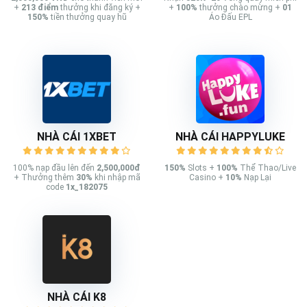
+
213
điểm
thưởng khi đăng ký +
+
100%
thưởng chào mừng +
01
150%
tiền thưởng quay hũ
Áo Đấu EPL
NHÀ CÁI 1XBET
NHÀ CÁI HAPPYLUKE
100% nạp đầu lên đến
2,500,000đ
150%
Slots +
100%
Thể Thao/Live
+ Thưởng thêm
30%
khi nhập mã
Casino +
10%
Nạp Lại
code
1x_182075
NHÀ CÁI K8