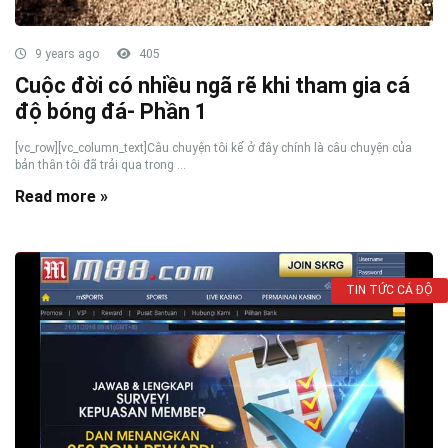
9 years ago
405
Cuộc đời có nhiều ngã rẽ khi tham gia cá
độ bóng đá- Phần 1
[vc_row][vc_column_text]Câu chuyện tôi kể ở đây chính là câu chuyện của
bản thân tôi đã trải qua trong ...
Read more »
TIN TỨC CÁ ĐỘ