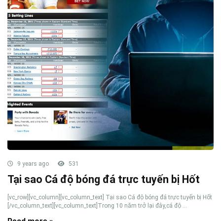
9 years ago
531
Tại sao Cá độ bóng đá trực tuyến bị Hốt
[vc_row][vc_column][vc_column_text] Tại sao Cá độ bóng đá trực tuyến bị Hốt
[/vc_column_text][vc_column_text]Trong 10 năm trở lại đây,cá độ ...