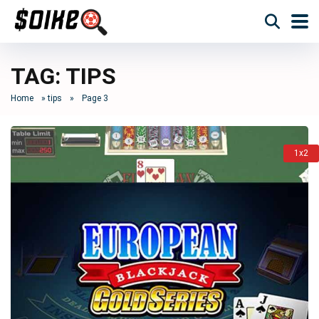
TAG:
TIPS
Home
»
tips
»
Page 3
1x2